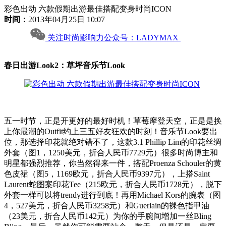
彩色出动 六款假期出游最佳搭配变身时尚ICON
时间：
2013年04月25日 10:07
关注时尚影响力公众号：LADYMAX
春日出游Look2：草坪音乐节Look
五一时节，正是开更好的最好时机！草莓摩登天空，正是是换
上你最潮的Outfit约上三五好友狂欢的时刻！音乐节Look要出
位，那选择印花就绝对错不了，这款3.1 Phillip Lim的印花丝绸
外套（图1，1250美元，折合人民币7729元）很多时尚博主和
明星都强烈推荐，你当然得来一件，搭配Proenza Schouler的黄
色皮裙（图5，1169欧元，折合人民币9397元），上搭Saint
Laurent蛇图案印花Tee（215欧元，折合人民币1728元），脱下
外套一样可以将trendy进行到底！再用Michael Kors的腕表（图
4，527美元，折合人民币3258元）和Guerlain的裸色指甲油
（23美元，折合人民币142元）为你的手腕间增加一丝Bling