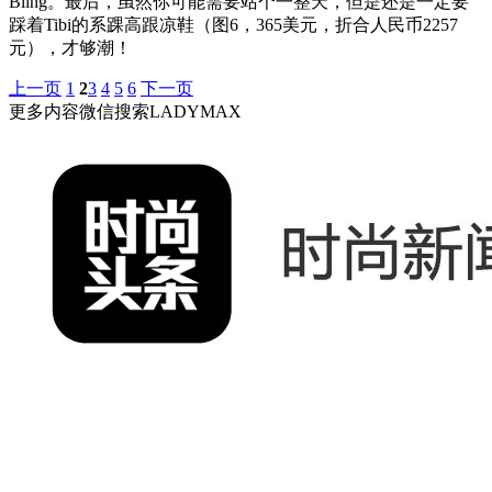
Bling。最后，虽然你可能需要站个一整天，但是还是一定要
踩着Tibi的系踝高跟凉鞋（图6，365美元，折合人民币2257
元），才够潮！
上一页
1
2
3
4
5
6
下一页
更多内容微信搜索LADYMAX