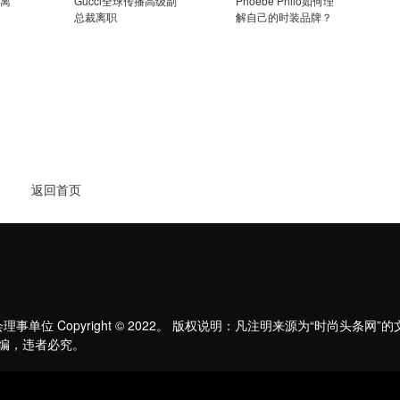
将离
Gucci全球传播高级副
Phoebe Philo如何理
总裁离职
解自己的时装品牌？
返回首页
单位 Copyright © 2022。 版权说明：凡注明来源为“时尚头条网
编，违者必究。