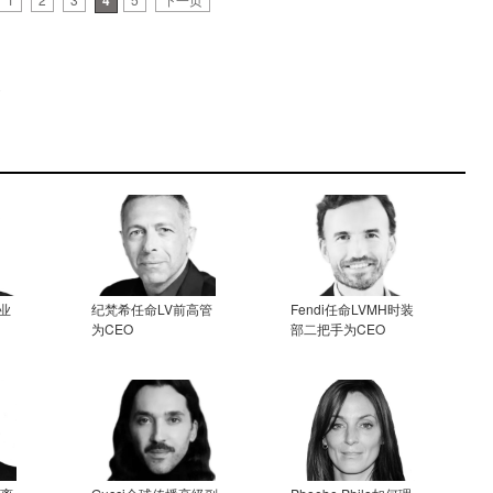
4
秀
业
纪梵希任命LV前高管
Fendi任命LVMH时装
为CEO
部二把手为CEO