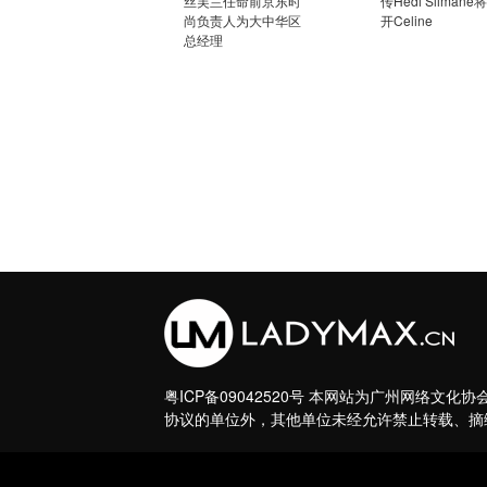
丝芙兰任命前京东时
传Hedi Slimane
尚负责人为大中华区
开Celine
总经理
粤ICP备09042520号
本网站为广州网络文化协会理事
协议的单位外，其他单位未经允许禁止转载、摘