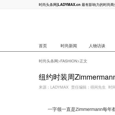
时尚头条网|LADYMAX.cn 最有影响力的时尚
爱马仕家族最大个人股东出局，140亿
首页
时尚新闻
人物访谈
时尚头条网
>
FASHION
>正文
纽约时装周Zimmerman
来源：
LADYMAX
责任编辑：
得闲先生
时
一字领一直是Zimmermann每年